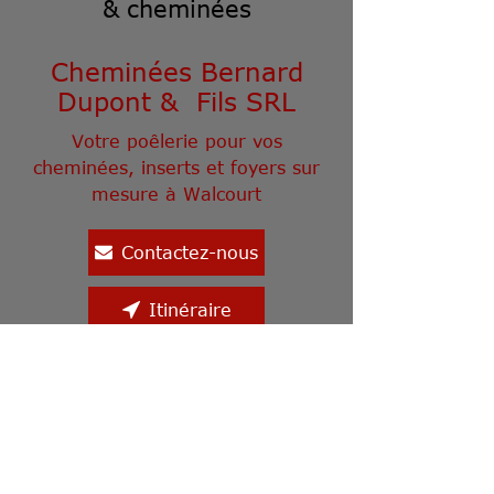
& cheminées
Che
minées Bernard
Dupont & Fils SRL
Votre poêlerie pour vos
cheminées, inserts et foyers sur
mesure à Walcourt
Contactez-nous
Itinéraire
Allée John-Fitzgerald Kennedy
10
5650 Chastrès (Walcourt)
Ouvert :
Samedi 10H à 12H