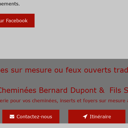
nements.
ur Facebook
s sur mesure ou feux ouverts trad
Che
minées Bernard Dupont & Fils 
erie pour vos cheminées, inserts et foyers sur mesure
Contactez-nous
Itinéraire