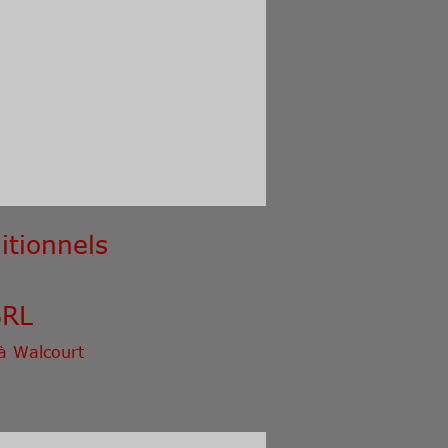
itionnels
SRL
 à Walcourt