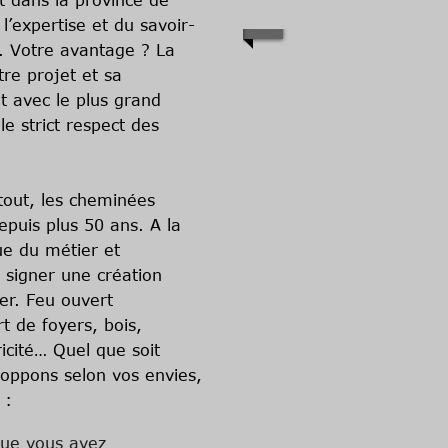
rt dans la province de
l’expertise et du savoir-
n. Votre avantage ? La
re projet et sa
ut avec le plus grand
e strict respect des
 tout, les cheminées
puis plus 50 ans. A la
ue du métier et
r signer une création
er. Feu ouvert
rt de foyers, bois,
ricité… Quel que soit
loppons selon vos envies,
 :
 que vous avez